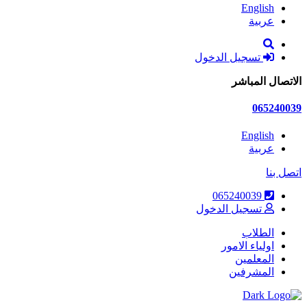
Engl
ية
تسجيل الدخول
لمباشر
0
Engl
ية
065240039
تسجيل الدخول
لاب
ياء الامور
علمين
شرفين