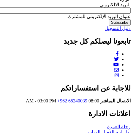
لكتروني
ريد الإلكتروني للمشترك.
سجيل
ا ليصلكم كل جديد
ة عن استفساراتكم
لمباشر
08:00 AM - 03:00 PM
+962 65240039
 الادارة
مرة
 الفصل الدراسي